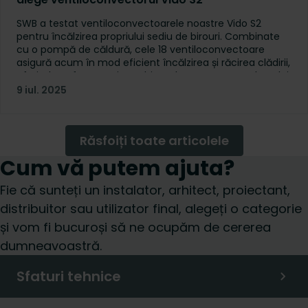
SWB a testat ventiloconvectoarele noastre Vido S2
pentru încălzirea propriului sediu de birouri. Combinate
cu o pompă de căldură, cele 18 ventiloconvectoare
asigură acum în mod eficient încălzirea și răcirea clădirii,
oferind confort termic ambiental pe tot parcursul anului.
9 iul. 2025
Răsfoiți toate articolele
Cum vă putem ajuta?
Fie că sunteți un instalator, arhitect, proiectant,
distribuitor sau utilizator final, alegeți o categorie
și vom fi bucuroși să ne ocupăm de cererea
dumneavoastră.
Sfaturi tehnice