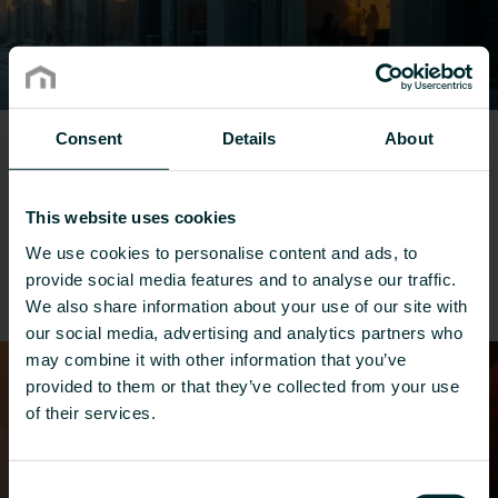
Consent
Details
About
Renovare
Soluțiile noastre pentru renovare sunt
This website uses cookies
aplicate în birouri, proiecte rezidențiale,
spitale și îngrijire medicală, hoteluri, școli,
We use cookies to personalise content and ads, to
provide social media features and to analyse our traffic.
colegii și locuințe private.
We also share information about your use of our site with
our social media, advertising and analytics partners who
may combine it with other information that you’ve
provided to them or that they’ve collected from your use
of their services.
Consent