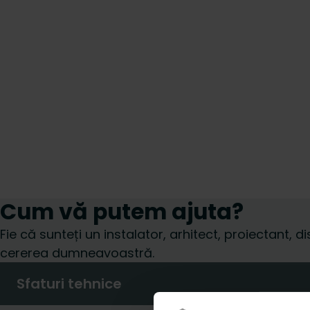
Cum vă putem ajuta?
Fie că sunteți un instalator, arhitect, proiectant, d
cererea dumneavoastră.
Sfaturi tehnice