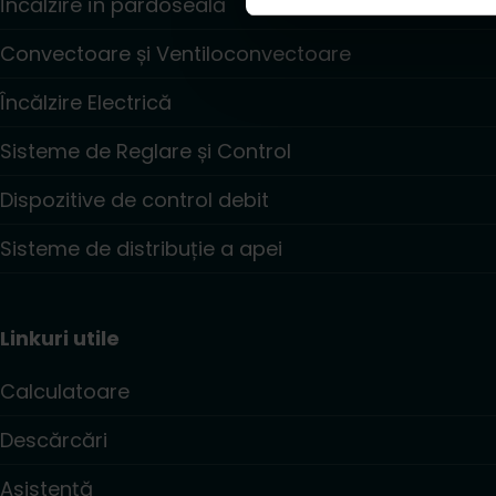
Încălzire în pardoseală
Convectoare și Ventiloconvectoare
Încălzire Electrică
Sisteme de Reglare și Control
Dispozitive de control debit
Sisteme de distribuție a apei
Linkuri utile
Calculatoare
Descărcări
Asistență