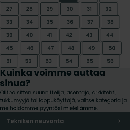
27
28
29
30
31
32
33
34
35
36
37
38
39
40
41
42
43
44
45
46
47
48
49
50
51
52
53
54
55
56
Kuinka voimme auttaa
sinua?
Olitpa sitten suunnittelija, asentaja, arkkitehti,
tukkumyyjä tai loppukäyttäjä, valitse kategoria ja
me hoidamme pyyntösi mielellämme.
Tekniken neuvonta