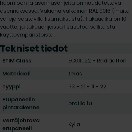
huomioon ja asennusohjeita on noudatettava
asennuksessa. Vakiona valkoinen RAL 9016 (muita
värejä saatavilla lisämaksusta). Takuuaika on 10
vuotta, ja takuuohjeissa lisätietoa sallituista
käyttöympäristöistä.
Tekniset tiedot
ETIM Class
EC011022 - Radiaattori
Materiaali
teräs
Tyyppi
33
-
21
-
11
-
22
Etupaneelin
profiloitu
pintarakenne
Vettäjohtava
Kyllä
etupaneeli