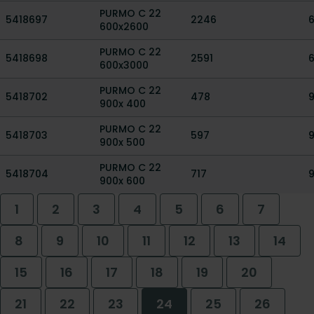
PURMO C 22
5418697
2246
600x2600
PURMO C 22
5418698
2591
600x3000
PURMO C 22
5418702
478
900x 400
PURMO C 22
5418703
597
900x 500
PURMO C 22
5418704
717
900x 600
1
2
3
4
5
6
7
8
9
10
11
12
13
14
15
16
17
18
19
20
21
22
23
24
25
26