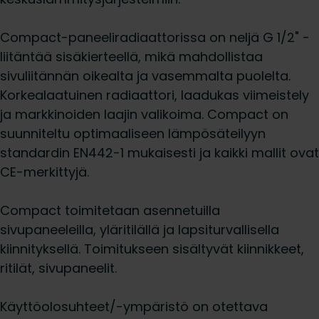
Compact-paneeliradiaattorissa on neljä G 1/2" -
liitäntää sisäkierteellä, mikä mahdollistaa
sivuliitännän oikealta ja vasemmalta puolelta.
Korkealaatuinen radiaattori, laadukas viimeistely
ja markkinoiden laajin valikoima. Compact on
suunniteltu optimaaliseen lämpösäteilyyn
standardin EN442-1 mukaisesti ja kaikki mallit ovat
CE-merkittyjä.
Compact toimitetaan asennetuilla
sivupaneeleilla, yläritilällä ja lapsiturvallisella
kiinnityksellä. Toimitukseen sisältyvät kiinnikkeet,
ritilät, sivupaneelit.
Käyttöolosuhteet/-ympäristö on otettava