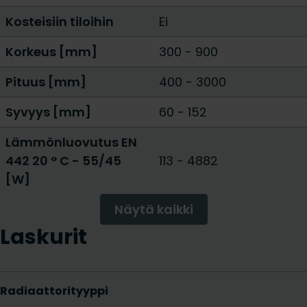
Kosteisiin tiloihin
Ei
Korkeus [mm]
300
-
900
Pituus [mm]
400
-
3000
Syvyys [mm]
60
-
152
Lämmönluovutus EN
442 20 ° C - 55/45
113
-
4882
[W]
Näytä kaikki
Laskurit