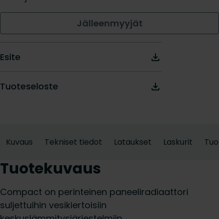
Jälleenmyyjät
Esite
Tuoteseloste
Kuvaus
Tekniset tiedot
Lataukset
Laskurit
Tuo
Tuotekuvaus
Compact on perinteinen paneeliradiaattori
suljettuihin vesikiertoisiin
keskuslämmitysjärjestelmiin.