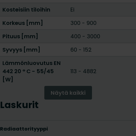
Kosteisiin tiloihin
Ei
Korkeus [mm]
300
-
900
Pituus [mm]
400
-
3000
Syvyys [mm]
60
-
152
Lämmönluovutus EN
442 20 ° C - 55/45
113
-
4882
[W]
Näytä kaikki
Laskurit