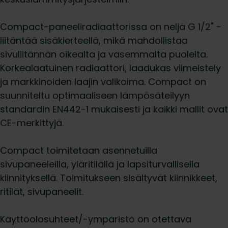
Compact-paneeliradiaattorissa on neljä G 1/2" -
liitäntää sisäkierteellä, mikä mahdollistaa
sivuliitännän oikealta ja vasemmalta puolelta.
Korkealaatuinen radiaattori, laadukas viimeistely
ja markkinoiden laajin valikoima. Compact on
suunniteltu optimaaliseen lämpösäteilyyn
standardin EN442-1 mukaisesti ja kaikki mallit ovat
CE-merkittyjä.
Compact toimitetaan asennetuilla
sivupaneeleilla, yläritilällä ja lapsiturvallisella
kiinnityksellä. Toimitukseen sisältyvät kiinnikkeet,
ritilät, sivupaneelit.
Käyttöolosuhteet/-ympäristö on otettava