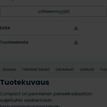
Jälleenmyyjät
Esite
Tuoteseloste
Kuvaus
Tekniset tiedot
Lataukset
Laskurit
Tuo
Tuotekuvaus
Compact on perinteinen paneeliradiaattori
suljettuihin vesikiertoisiin
keskuslämmitysjärjestelmiin.