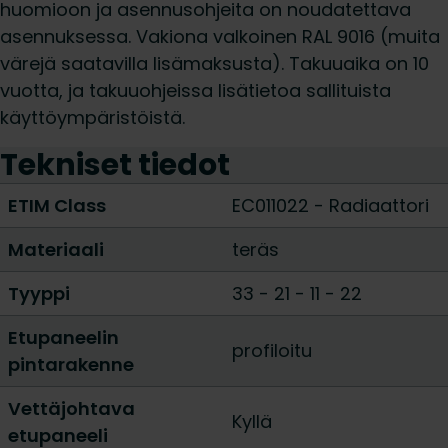
huomioon ja asennusohjeita on noudatettava
asennuksessa. Vakiona valkoinen RAL 9016 (muita
värejä saatavilla lisämaksusta). Takuuaika on 10
vuotta, ja takuuohjeissa lisätietoa sallituista
käyttöympäristöistä.
Tekniset tiedot
ETIM Class
EC011022 - Radiaattori
Materiaali
teräs
Tyyppi
33
-
21
-
11
-
22
Etupaneelin
profiloitu
pintarakenne
Vettäjohtava
Kyllä
etupaneeli