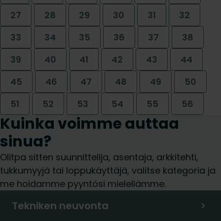
27
28
29
30
31
32
33
34
35
36
37
38
39
40
41
42
43
44
45
46
47
48
49
50
51
52
53
54
55
56
Kuinka voimme auttaa
sinua?
Olitpa sitten suunnittelija, asentaja, arkkitehti,
tukkumyyjä tai loppukäyttäjä, valitse kategoria ja
me hoidamme pyyntösi mielellämme.
Tekniken neuvonta