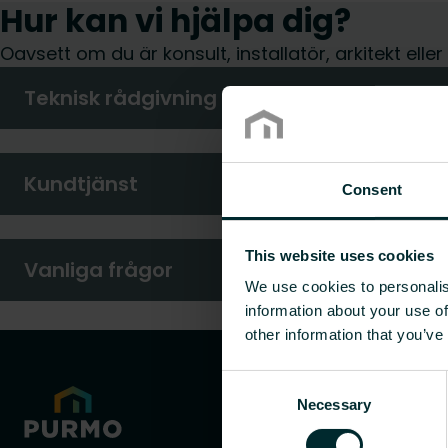
Hur kan vi hjälpa dig?
Oavsett om du är konsult, installatör, arkitekt elle
Teknisk rådgivning
Kundtjänst
Consent
This website uses cookies
Vanliga frågor
We use cookies to personalis
information about your use of
other information that you’ve
Consent
Necessary
Selection