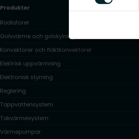
Produkter
Radiatorer
Golvvärme och golvkylning
Konvektorer och fläktkonvektorer
Elektrisk uppvärmning
Elektronisk styrning
Reglering
Tappvattensystem
Takvärmesystem
Värmepumpar