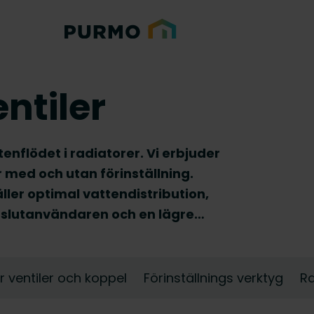
ntiler
ttenflödet i radiatorer. Vi erbjuder
 med och utan förinställning.
ller optimal vattendistribution,
r slutanvändaren och en lägre
h upptäck de radiatorventiler som
ationsförhållanden.
r ventiler och koppel
Förinställnings verktyg
Ra