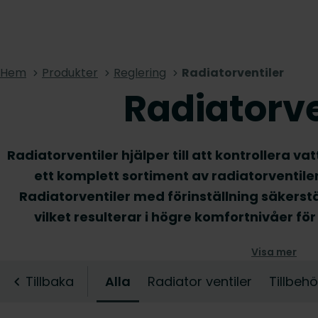
Hem
Produkter
Reglering
Radiatorventiler
Radiatorve
Radiatorventiler hjälper till att kontrollera va
ett komplett sortiment av radiatorventiler
Radiatorventiler med förinställning säkerstä
vilket resulterar i högre komfortnivåer fö
energianvändning. Bläddra i vårt sortiment oc
Visa mer
passar ditt system och install
Tillbaka
Alla
Radiator ventiler
Tillbehö