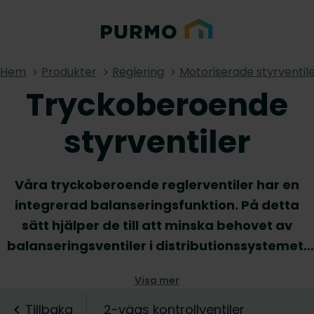
Hem
Produkter
Reglering
Motoriserade styrventil
Tryckoberoende
styrventiler
Våra tryckoberoende reglerventiler har en
integrerad balanseringsfunktion. På detta
sätt hjälper de till att minska behovet av
balanseringsventiler i distributionssystemet.
Tack vare den högpresterande dynamiska
Visa mer
funktionen i ventilen får användarna ökad
noggrannhet, vilket gör det enklare att
Tillbaka
2-vägs kontrollventiler