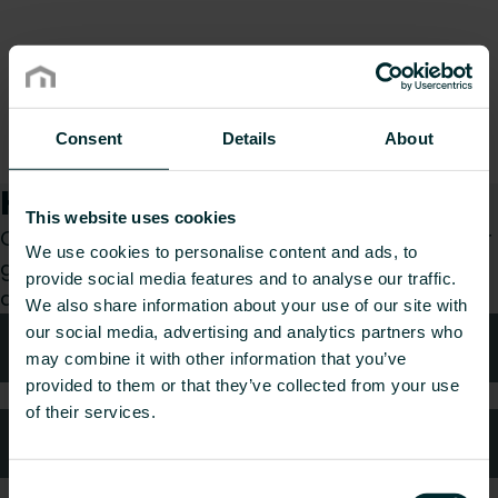
Consent
Details
About
Hur kan vi hjälpa dig?
This website uses cookies
Oavsett om du är konsult, installatör, arkitekt eller
We use cookies to personalise content and ads, to
grossist, välj en kategori så tar vi gärna hand om
provide social media features and to analyse our traffic.
din förfrågan.
We also share information about your use of our site with
our social media, advertising and analytics partners who
Teknisk rådgivning
may combine it with other information that you’ve
provided to them or that they’ve collected from your use
of their services.
Kundtjänst
Consent