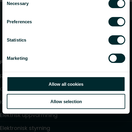
Necessary
Selection
Vanliga frågor
Preferences
Statistics
Marketing
Produkter
Radiatorer
Allow all cookies
Golvvärme och golvkylning
Konvektorer och fläktkonvektorer
Allow selection
Elektrisk uppvärmning
Elektronisk styrning