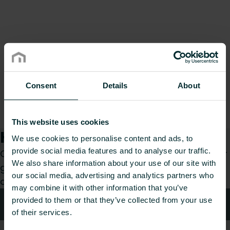
Consent
Details
About
This website uses cookies
Hur kan vi hjälpa dig?
We use cookies to personalise content and ads, to
provide social media features and to analyse our traffic.
Oavsett om du är konsult, installatör, arkitekt eller
We also share information about your use of our site with
grossist, välj en kategori så tar vi gärna hand om
our social media, advertising and analytics partners who
din förfrågan.
may combine it with other information that you’ve
provided to them or that they’ve collected from your use
Teknisk rådgivning
of their services.