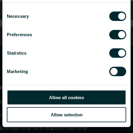
Kundtjänst
Consent
Necessary
Selection
Preferences
Vanliga frågor
Statistics
Marketing
Produkter
Allow all cookies
Radiatorer
Golvvärme och golvkylning
Allow selection
Konvektorer och fläktkonvektorer