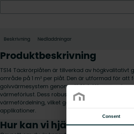
Beskrivning
Nedladdningar
Produktbeskrivning
TS14 Täckrörplåten är tillverkad av högkvalitativt 
område på 1 m² per plåt. Den är utformad för att för
golvvärmesystem genom att förbättra uppvärmni
värmeförlust. Dess robusta design säkerställer hå
värmefördelning, vilket gör den lämplig för både
applikationer.
Consent
Hur kan vi hjälpa dig?