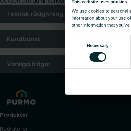
Oavsett om du är konsult, installatör, arkitekt elle
This website uses cookies
We use cookies to personalis
Teknisk rådgivning
information about your use of
other information that you’ve
Kundtjänst
Consent
Necessary
Selection
Vanliga frågor
Produkter
Radiatorer