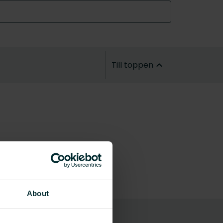
Till toppen
About