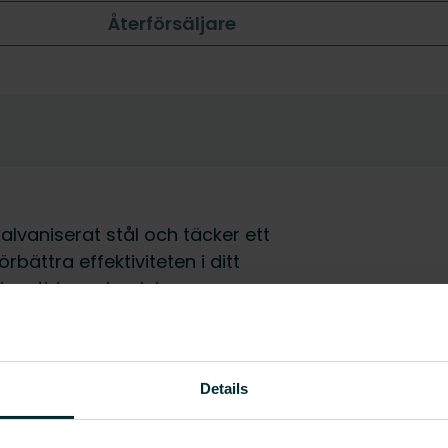
Återförsäljare
galvaniserat stål och täcker ett
bättra effektiviteten i ditt
ngstider och minimera
llbarhet och optimal
 bostäder och kommersiella
Details