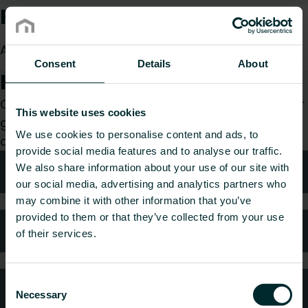
Produktbeskrivning
Avtappning PV
Consent
Details
About
Hur kan vi hjälpa dig?
Oavsett om du är konsult, installatör, arkitekt eller
This website uses cookies
grossist, välj en kategori så tar vi gärna hand om
We use cookies to personalise content and ads, to
din förfrågan.
provide social media features and to analyse our traffic.
We also share information about your use of our site with
Teknisk rådgivning
our social media, advertising and analytics partners who
may combine it with other information that you’ve
provided to them or that they’ve collected from your use
Kundtjänst
of their services.
Consent
Vanliga frågor
Necessary
Selection