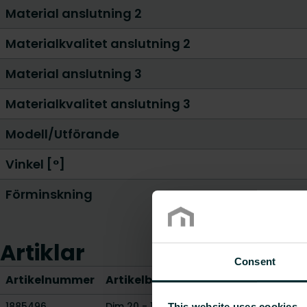
Material anslutning 2
Materialkvalitet anslutning 2
Material anslutning 3
Materialkvalitet anslutning 3
Modell/Utförande
Vinkel [°]
Förminskning
Artiklar
Consent
Artikelnummer
Artikelbeskrivning
Vikt [kg]
CO2
1885496
Dim 20 - 16 - 20 mm
0.1265
-
This website uses cookies