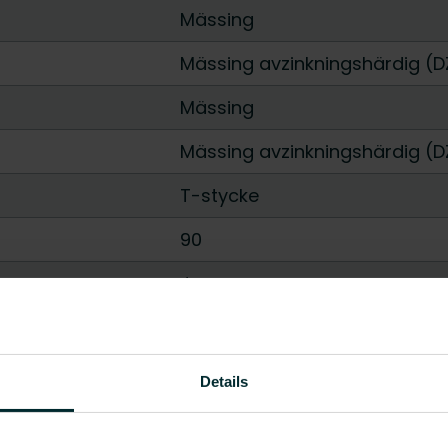
Mässing
Mässing avzinkningshärdig (D
Mässing
Mässing avzinkningshärdig (D
T-stycke
90
Ja
Visa alla
Details
/Kg ekvivalent per kg material