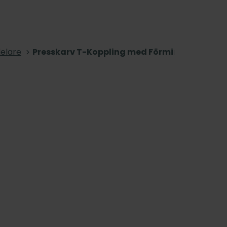
delare
Presskarv T-Koppling med Förminskning