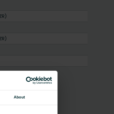
ZR)
ZR)
About