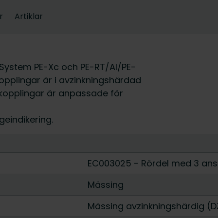
r
Artiklar
System PE-Xc och PE-RT/Al/PE-
opplingar är i avzinkningshärdad
skopplingar är anpassade för
eindikering.
EC003025 - Rördel med 3 ans
Mässing
Mässing avzinkningshärdig (D