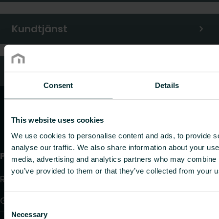
Kundtjänst
Vanliga frågor
Consent
Details
This website uses cookies
We use cookies to personalise content and ads, to provide s
analyse our traffic. We also share information about your use 
Produkter
media, advertising and analytics partners who may combine it
you’ve provided to them or that they’ve collected from your us
Radiatorer
Golvvärme och golvkylning
Consent
Necessary
Selection