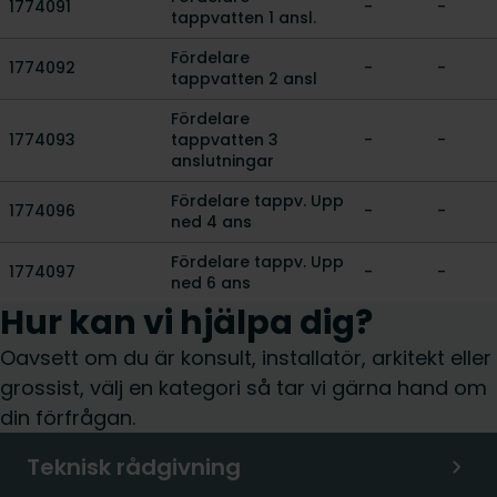
1774091
-
-
tappvatten 1 ansl.
Fördelare
1774092
-
-
tappvatten 2 ansl
Fördelare
1774093
tappvatten 3
-
-
anslutningar
Fördelare tappv. Upp
1774096
-
-
ned 4 ans
Fördelare tappv. Upp
1774097
-
-
ned 6 ans
Hur kan vi hjälpa dig?
Oavsett om du är konsult, installatör, arkitekt eller
grossist, välj en kategori så tar vi gärna hand om
din förfrågan.
Teknisk rådgivning