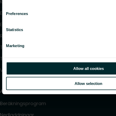
Konvektorer och fläktkonvektorer
Elektrisk uppvärmning
Preferences
Elektronisk styrning
Statistics
Reglering
Marketing
Tappvattensystem
Takvärmesystem
Allow all cookies
Värmepumpar
Allow selection
Användbara länkar
Beräkningsprogram
Nedladdningar