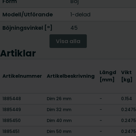
Form
Böj
Modell/Utförande
1-delad
Böjningsvinkel [°]
45
Visa alla
Artiklar
Längd
Vikt
Artikelnummer
Artikelbeskrivning
[mm]
[kg]
1885448
Dim 26 mm
-
0.154
1885449
Dim 32 mm
-
0.2475
1885450
Dim 40 mm
-
0.2475
1885451
Dim 50 mm
-
0.2475