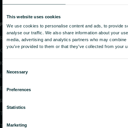
This website uses cookies
Produkter
We use cookies to personalise content and ads, to provide s
analyse our traffic. We also share information about your use 
Radiatorer
media, advertising and analytics partners who may combine it
you’ve provided to them or that they’ve collected from your us
Golvvärme och golvkylning
Konvektorer och fläktkonvektorer
Consent
Necessary
Selection
Elektrisk uppvärmning
Elektronisk styrning
Preferences
Reglering
Statistics
Tappvattensystem
Takvärmesystem
Marketing