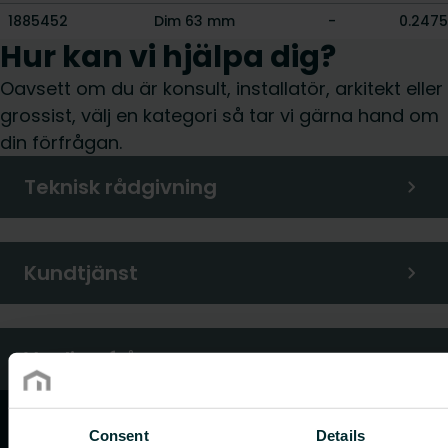
1885452
Dim 63 mm
-
0.2475
Hur kan vi hjälpa dig?
Oavsett om du är konsult, installatör, arkitekt eller
grossist, välj en kategori så tar vi gärna hand om
din förfrågan.
Teknisk rådgivning
Kundtjänst
Vanliga frågor
Consent
Details