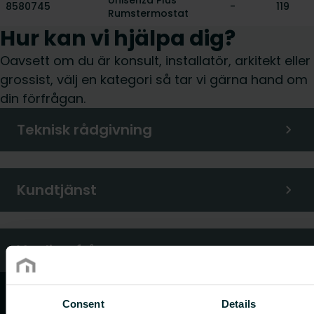
Unisenza Plus
8580745
-
119
Rumstermostat
Hur kan vi hjälpa dig?
Oavsett om du är konsult, installatör, arkitekt eller
grossist, välj en kategori så tar vi gärna hand om
din förfrågan.
Teknisk rådgivning
Kundtjänst
Vanliga frågor
Consent
Details