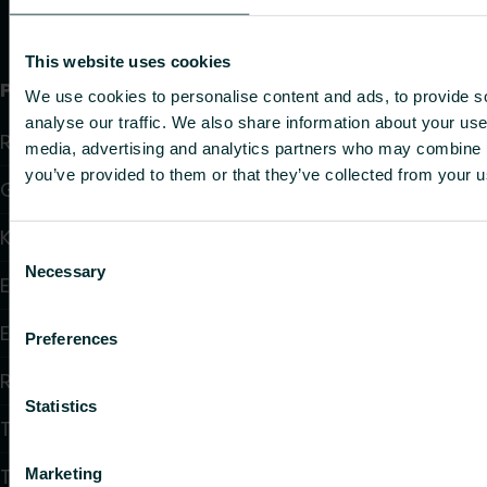
This website uses cookies
Produkter
We use cookies to personalise content and ads, to provide s
analyse our traffic. We also share information about your use 
Radiatorer
media, advertising and analytics partners who may combine it
you’ve provided to them or that they’ve collected from your us
Golvvärme och golvkylning
Konvektorer och fläktkonvektorer
Consent
Necessary
Selection
Elektrisk uppvärmning
Elektronisk styrning
Preferences
Reglering
Statistics
Tappvattensystem
Takvärmesystem
Marketing