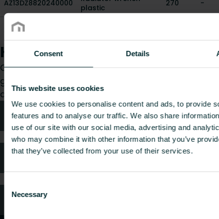
AZ13DZ8820240000
270
-
plastic
MULTICOLUMN
AZB-550Q003100
-
-
PLASTIC WRENCH
Hur kan vi hjälpa dig?
Consent
Details
Oavsett om du är konsult, installatör, arkitekt eller
grossist, välj en kategori så tar vi gärna hand om
This website uses cookies
din förfrågan.
We use cookies to personalise content and ads, to provide s
Teknisk rådgivning
features and to analyse our traffic. We also share informatio
use of our site with our social media, advertising and analyti
who may combine it with other information that you’ve provid
that they’ve collected from your use of their services.
Kundtjänst
Consent
Necessary
Selection
Vanliga frågor