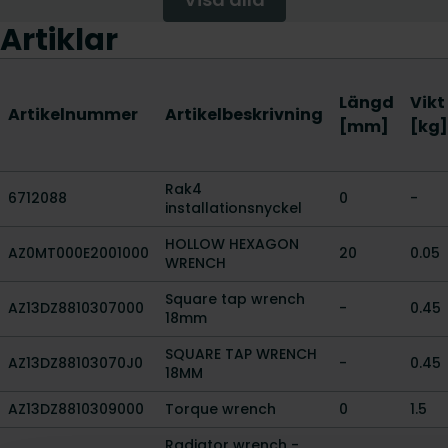
Artiklar
Längd
Vikt
Artikelnummer
Artikelbeskrivning
[mm]
[kg]
Rak4
6712088
0
-
installationsnyckel
HOLLOW HEXAGON
AZ0MT000E2001000
20
0.05
WRENCH
Square tap wrench
AZ13DZ8810307000
-
0.45
18mm
SQUARE TAP WRENCH
AZ13DZ88103070J0
-
0.45
18MM
AZ13DZ8810309000
Torque wrench
0
1.5
Radiator wrench -