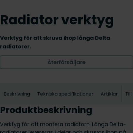
Radiator verktyg
Verktyg för att skruva ihop långa Delta
radiatorer.
Återförsäljare
Beskrivning
Tekniska specifikationer
Artiklar
Til
Produktbeskrivning
Verktyg för att montera radiatorn. Långa Delta-
radiatorer levereras i delar och skruvas ihop på