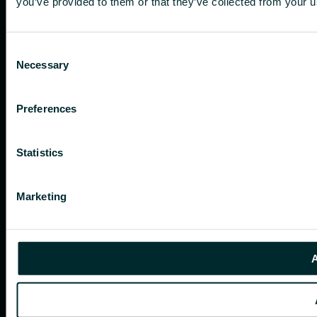
you’ve provided to them or that they’ve collected from your us
Consent
Necessary
Selection
Preferences
Statistics
Marketing
A