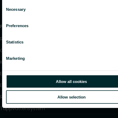
Consent
Necessary
Selection
Produkter
Preferences
Radiatorer
Statistics
Golvvärme och golvkylning
Marketing
Konvektorer och fläktkonvektorer
Elektrisk uppvärmning
Allow all cookies
Elektronisk styrning
Reglering
Allow selection
Tappvattensystem