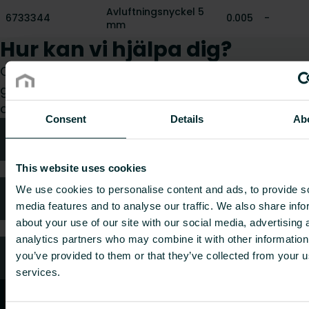
Avluftningsnyckel 5
6733344
0.005
-
mm
Hur kan vi hjälpa dig?
Oavsett om du är konsult, installatör, arkitekt eller
grossist, välj en kategori så tar vi gärna hand om
din förfrågan.
Consent
Details
Ab
Teknisk rådgivning
This website uses cookies
We use cookies to personalise content and ads, to provide s
Kundtjänst
media features and to analyse our traffic. We also share info
about your use of our site with our social media, advertising 
analytics partners who may combine it with other information
Vanliga frågor
you’ve provided to them or that they’ve collected from your us
services.