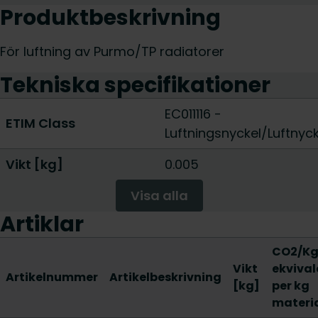
Produktbeskrivning
För luftning av Purmo/TP radiatorer
Tekniska specifikationer
EC011116 -
ETIM Class
Luftningsnyckel/Luftnyck
Vikt [kg]
0.005
Visa alla
Artiklar
CO2/K
Vikt
ekvival
Artikelnummer
Artikelbeskrivning
[kg]
per kg
materi