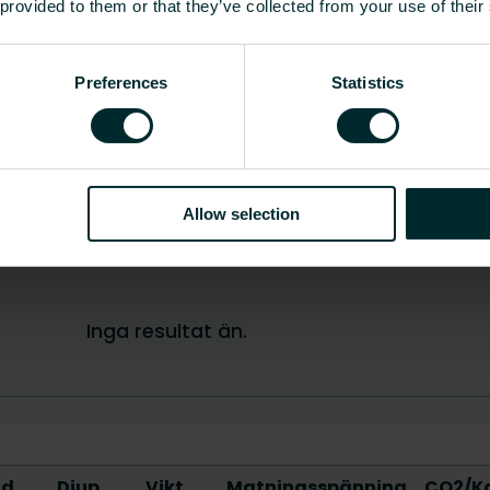
 provided to them or that they’ve collected from your use of their
Preferences
Statistics
Allow selection
dd
Djup
Vikt
Matningsspänning
CO2/Kg