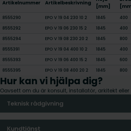
Artikelnummer
Artikelbeskrivning
[mm]
[mm
8555290
EPO V 19 04 230 10 2
1845
400
8555292
EPO V 19 06 230 15 2
1845
400
8555294
EPO V 19 08 230 20 2
1845
800
8555391
EPO V 19 04 400 10 2
1845
400
8555393
EPO V 19 06 400 15 2
1845
600
8555395
EPO V 19 08 400 20 2
1845
800
Hur kan vi hjälpa dig?
Oavsett om du är konsult, installatör, arkitekt elle
Teknisk rådgivning
Kundtjänst