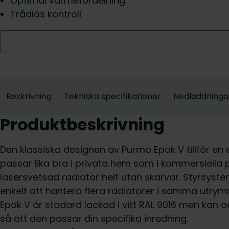
Optimal värmefördelning
Trådlös kontroll
Beskrivning
Tekniska specifikationer
Nedladdninga
Produktbeskrivning
Den klassiska designen av Purmo Epok V tillför en ele
passar lika bra i privata hem som i kommersiella p
lasersvetsad radiator helt utan skarvar. Styrsystem
enkelt att hantera flera radiatorer i samma utr
Epok V är stadard lackad i vitt RAL 9016 men kan oc
så att den passar din specifika inredning.