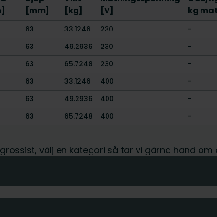
]
[mm]
[kg]
[V]
kg mat
63
33.1246
230
-
63
49.2936
230
-
63
65.7248
230
-
63
33.1246
400
-
63
49.2936
400
-
63
65.7248
400
-
r grossist, välj en kategori så tar vi gärna hand om 