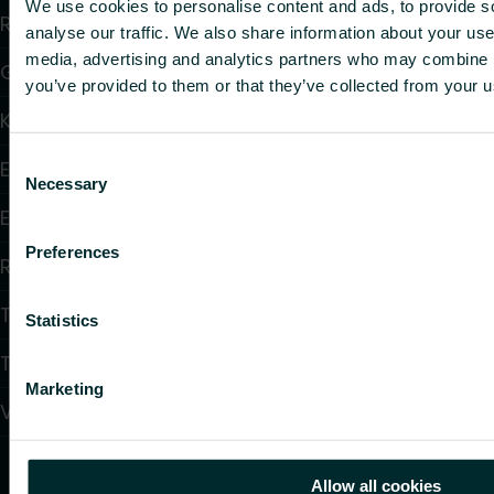
We use cookies to personalise content and ads, to provide s
Radiatorer
analyse our traffic. We also share information about your use 
media, advertising and analytics partners who may combine it
Golvvärme och golvkylning
you’ve provided to them or that they’ve collected from your us
Konvektorer och fläktkonvektorer
Consent
Elektrisk uppvärmning
Necessary
Selection
Elektronisk styrning
Preferences
Reglering
Tappvattensystem
Statistics
Takvärmesystem
Marketing
Värmepumpar
Allow all cookies