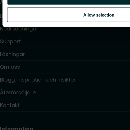
Användbara länkar
Beräkningsprogram
Allow selection
Nedladdningar
Support
Lösningar
Om oss
Blogg: Inspiration och insikter
Återförsäljare
Kontakt
Information