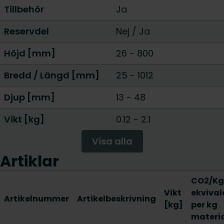
Tillbehör
Ja
Reservdel
Nej
/
Ja
Höjd [mm]
26
-
800
Bredd / Längd [mm]
25
-
1012
Djup [mm]
13
-
48
Vikt [kg]
0.12
-
2.1
Visa alla
Artiklar
CO2/Kg
Vikt
ekvival
Artikelnummer
Artikelbeskrivning
[kg]
per kg
materi