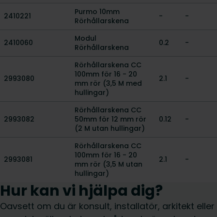
Purmo 10mm
2410221
-
-
Rörhållarskena
Modul
2410060
0.2
-
Rörhållarskena
Rörhållarskena CC
100mm för 16 - 20
2993080
2.1
-
mm rör (3,5 M med
hullingar)
Rörhållarskena CC
2993082
50mm för 12 mm rör
0.12
-
(2 M utan hullingar)
Rörhållarskena CC
100mm för 16 - 20
2993081
2.1
-
mm rör (3,5 M utan
hullingar)
Hur kan vi hjälpa dig?
Oavsett om du är konsult, installatör, arkitekt eller