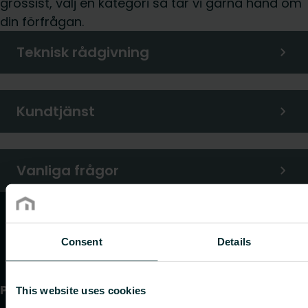
grossist, välj en kategori så tar vi gärna hand om
din förfrågan.
Teknisk rådgivning
Kundtjänst
Vanliga frågor
Consent
Details
Produkter
This website uses cookies