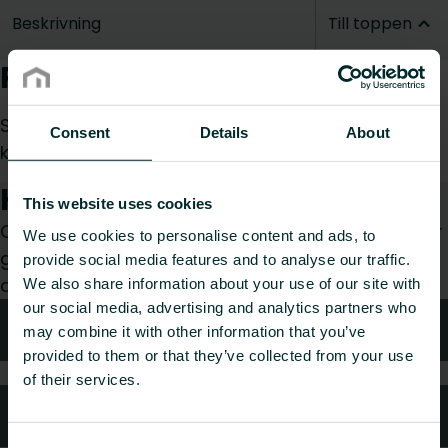
Beskrivning
Till toppen
Produktbeskrivning
Styr termostat så att fläktarna inte startar om
Consent
Details
About
konvektorn är kall
Hur kan vi hjälpa dig?
This website uses cookies
Oavsett om du är konsult, installatör, arkitekt eller
We use cookies to personalise content and ads, to
grossist, välj en kategori så tar vi gärna hand om
provide social media features and to analyse our traffic.
din förfrågan.
We also share information about your use of our site with
our social media, advertising and analytics partners who
Teknisk rådgivning
may combine it with other information that you’ve
provided to them or that they’ve collected from your use
of their services.
Kundtjänst
Consent