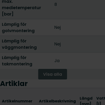
max.
8
medietemperatur
[bar]
Lämplig för
Nej
golvmontering
Lämplig för
Nej
väggmontering
Lämplig för
Ja
takmontering
Visa alla
Artiklar
Längd
Vat
Artikelnummer
Artikelbeskrivning
[mm]
[l]