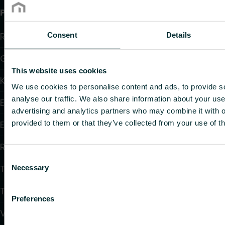
Produkter
Radiatorer
Consent
Details
Golvvärme och golvkylning
This website uses cookies
Konvektorer och fläktkonvektorer
We use cookies to personalise content and ads, to provide s
analyse our traffic. We also share information about your use 
Elektrisk uppvärmning
advertising and analytics partners who may combine it with o
provided to them or that they’ve collected from your use of th
Elektronisk styrning
Reglering
Consent
Tappvattensystem
Necessary
Selection
Takvärmesystem
Preferences
Värmepumpar