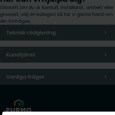
Oavsett om du är konsult, installatör, arkitekt eller
grossist, välj en kategori så tar vi gärna hand om
din förfrågan.
Teknisk rådgivning
Kundtjänst
Vanliga frågor