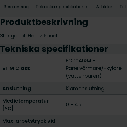
Beskrivning
Tekniska specifikationer
Artiklar
Til
Produktbeskrivning
Slangar till Heliuz Panel.
Tekniska specifikationer
EC004684 -
ETIM Class
Panelvärmare/-kylare
(vattenburen)
Anslutning
Klämanslutning
Medietemperatur
0 - 45
[°C]
Max. arbetstryck vid