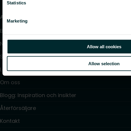
Statistics
Användbara länkar
Marketing
Beräkningsprogram
Nedladdningar
Allow all cookies
Support
Allow selection
Lösningar
Om oss
Blogg: Inspiration och insikter
Återförsäljare
Kontakt