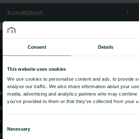
Kundtjänst
Vanliga frågor
Consent
Details
This website uses cookies
We use cookies to personalise content and ads, to provide s
analyse our traffic. We also share information about your use 
Produkter
media, advertising and analytics partners who may combine it
you’ve provided to them or that they’ve collected from your us
Radiatorer
Golvvärme och golvkylning
Consent
Necessary
Selection
Konvektorer och fläktkonvektorer