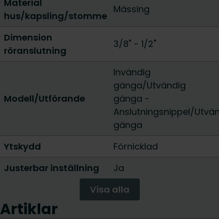
Material
Mässing
hus/kapsling/stomme
Dimension
3/8"
-
1/2"
röranslutning
Invändig
gänga/Utvändig
Modell/Utförande
gänga
-
Anslutningsnippel/Utvä
gänga
Ytskydd
Förnicklad
Justerbar inställning
Ja
Visa alla
Artiklar