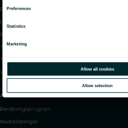
Elektrisk uppvärmning
Preferences
Elektronisk styrning
Statistics
Reglering
Marketing
Tappvattensystem
Takvärmesystem
Allow all cookies
Värmepumpar
Allow selection
Användbara länkar
Beräkningsprogram
Nedladdningar