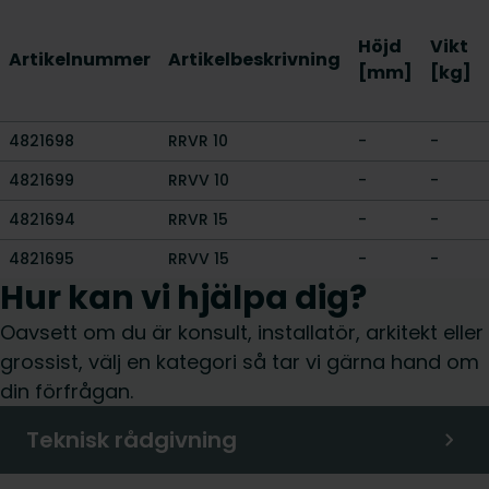
Höjd
Vikt
Artikelnummer
Artikelbeskrivning
[mm]
[kg]
4821698
RRVR 10
-
-
4821699
RRVV 10
-
-
4821694
RRVR 15
-
-
4821695
RRVV 15
-
-
Hur kan vi hjälpa dig?
Oavsett om du är konsult, installatör, arkitekt eller
grossist, välj en kategori så tar vi gärna hand om
din förfrågan.
Teknisk rådgivning