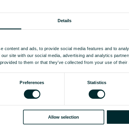
ärmekapacitet eller andra
Details
/Kg ekvivalent per kg material
e content and ads, to provide social media features and to analy
 our site with our social media, advertising and analytics partn
 provided to them or that they’ve collected from your use of their
r grossist, välj en kategori så tar vi gärna hand om 
Preferences
Statistics
Allow selection