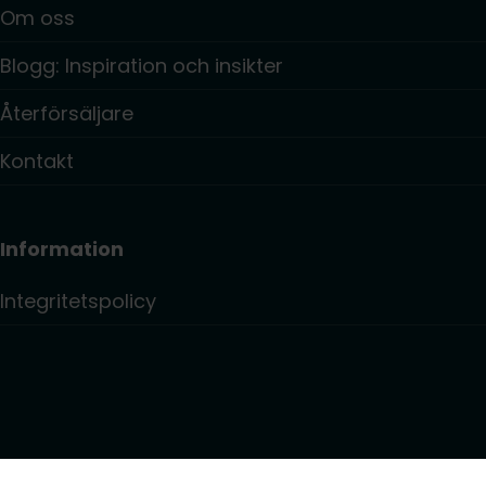
Om oss
Blogg: Inspiration och insikter
Återförsäljare
Kontakt
Information
Integritetspolicy