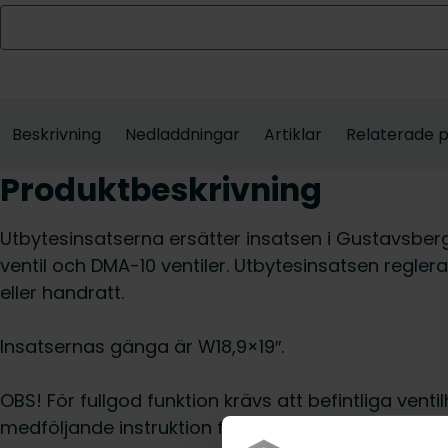
Beskrivning
Nedladdningar
Artiklar
Relaterade 
Produktbeskrivning
Utbytesinsatserna ersätter insatsen i Gustavsbe
ventil och DMA-10 ventiler. Utbytesinsatsen regle
eller handratt.
Insatsernas gänga är W18,9×19″.
OBS! För fullgod funktion krävs att befintliga venti
medföljande instruktion följs. Funktionen kan inte