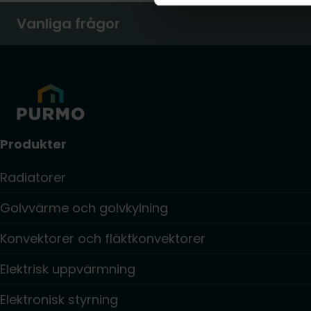
Vanliga frågor
Produkter
Radiatorer
Golvvärme och golvkylning
Konvektorer och fläktkonvektorer
Elektrisk uppvärmning
Elektronisk styrning