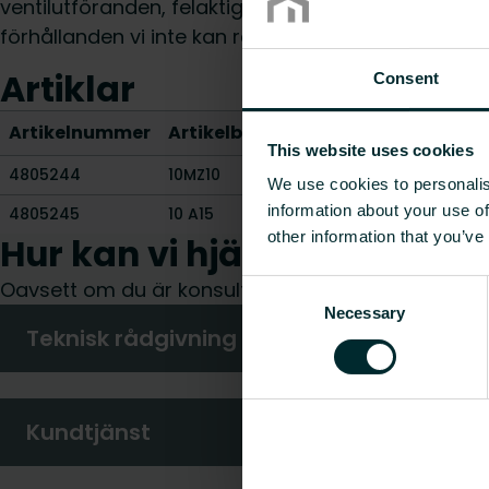
ventilutföranden, felaktigt montage, otillräcklig v
förhållanden vi inte kan råda över.
Artiklar
Consent
Artikelnummer
Artikelbeskrivning
Vikt [kg]
CO2
This website uses cookies
4805244
10MZ10
-
-
We use cookies to personalis
information about your use of
4805245
10 A15
-
-
other information that you’ve
Hur kan vi hjälpa dig?
Oavsett om du är konsult, installatör, arkitekt elle
Consent
Necessary
Selection
Teknisk rådgivning
Kundtjänst