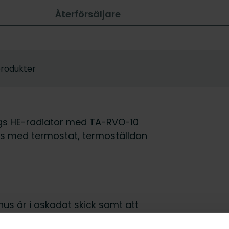
Återförsäljare
produkter
rgs HE-radiator med TA-RVO-10
ras med termostat, termoställdon
lhus är i oskadat skick samt att
 garanteras vid avvikande