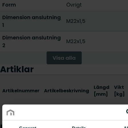
Form
Övrigt
Dimension anslutning
M22x1,5
1
Dimension anslutning
M22x1,5
2
Visa alla
Artiklar
Längd
Vikt
Artikelnummer
Artikelbeskrivning
[mm]
[kg]
Övergångsnippel
6733721
-
-
G15XM22
Hur kan vi hjälpa dig?