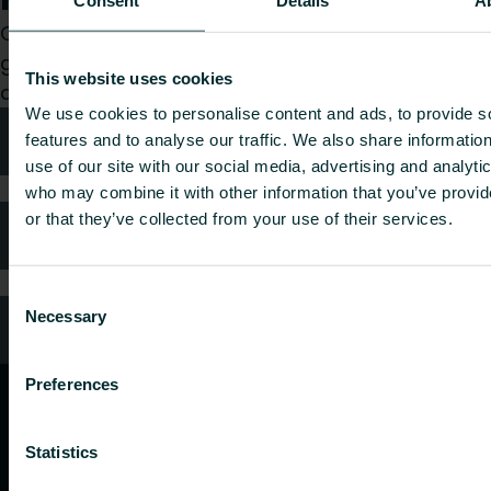
Consent
Details
A
Oavsett om du är konsult, installatör, arkitekt eller
grossist, välj en kategori så tar vi gärna hand om
This website uses cookies
din förfrågan.
We use cookies to personalise content and ads, to provide s
Teknisk rådgivning
features and to analyse our traffic. We also share informatio
use of our site with our social media, advertising and analyti
who may combine it with other information that you’ve provi
or that they’ve collected from your use of their services.
Kundtjänst
Consent
Necessary
Selection
Vanliga frågor
Preferences
Statistics