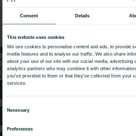
Vikt
ekvival
Artikelnummer
Artikelbeskrivning
[kg]
per kg
Consent
Details
Ab
materi
Purmo RDF
6734791
-
-
This website uses cookies
ventilinsats gul N
Hur kan vi hjälpa dig?
We use cookies to personalise content and ads, to provide s
media features and to analyse our traffic. We also share info
Oavsett om du är konsult, installatör, arkitekt eller
about your use of our site with our social media, advertising 
grossist, välj en kategori så tar vi gärna hand om
analytics partners who may combine it with other information
din förfrågan.
you’ve provided to them or that they’ve collected from your us
services.
Teknisk rådgivning
Consent
Necessary
Selection
Kundtjänst
Preferences