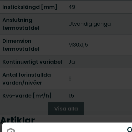
Instickslängd [mm]
49
Anslutning
Utvändig gänga
termostatdel
Dimension
M30x1,5
termostatdel
Kontinuerligt variabel
Ja
Antal förinställda
6
värden/nivåer
Kvs-värde [m³/h]
1.5
Visa alla
Artiklar
CO2/Kg