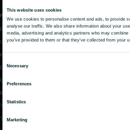
This website uses cookies
Produkter
We use cookies to personalise content and ads, to provide s
analyse our traffic. We also share information about your use 
Radiatorer
media, advertising and analytics partners who may combine it
you’ve provided to them or that they’ve collected from your us
Golvvärme och golvkylning
Konvektorer och fläktkonvektorer
Consent
Necessary
Elektrisk uppvärmning
Selection
Elektronisk styrning
Preferences
Reglering
Statistics
Tappvattensystem
Takvärmesystem
Marketing