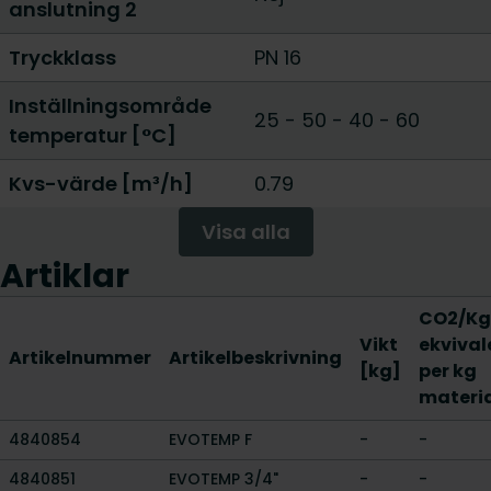
anslutning 2
Tryckklass
PN 16
Inställningsområde
25 - 50
-
40 - 60
temperatur [°C]
Kvs-värde [m³/h]
0.79
Visa alla
Artiklar
CO2/Kg
Vikt
ekvival
Artikelnummer
Artikelbeskrivning
[kg]
per kg
materi
4840854
EVOTEMP F
-
-
4840851
EVOTEMP 3/4"
-
-