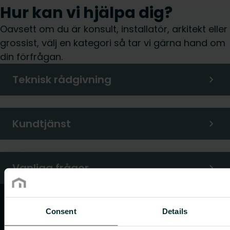
Hur kan vi hjälpa dig?
Oavsett om du är konsult, installatör, arkitekt eller
grossist, välj en kategori så tar vi gärna hand om
din förfrågan.
Teknisk rådgivning
Kundtjänst
Vanliga frågor
Consent
Details