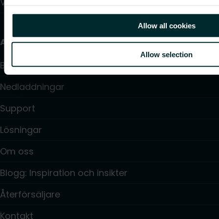
Värmepumpar
Allow all cookies
Användbara länkar
Allow selection
Beräkningsprogram
Nedladdningar
Support
Lösningar
Om oss
Blogg: Inspiration och insikter
Återförsäljare
Kontakt