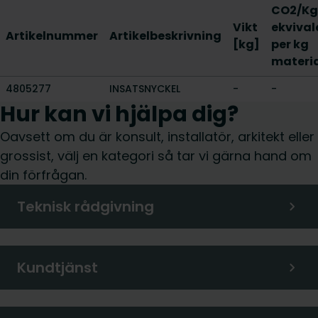
CO2/Kg
Vikt
ekvival
Artikelnummer
Artikelbeskrivning
[kg]
per kg
materi
4805277
INSATSNYCKEL
-
-
Hur kan vi hjälpa dig?
Oavsett om du är konsult, installatör, arkitekt eller
grossist, välj en kategori så tar vi gärna hand om
din förfrågan.
Teknisk rådgivning
Kundtjänst