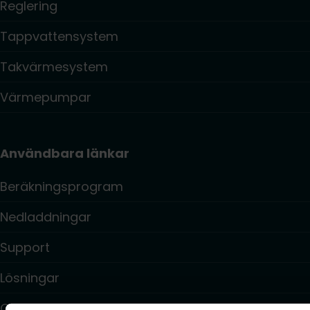
Reglering
Tappvattensystem
Takvärmesystem
Värmepumpar
Användbara länkar
Beräkningsprogram
Nedladdningar
Support
Lösningar
Om oss