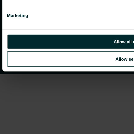
Marketing
Allow all
Allow se