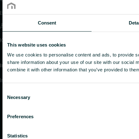
Blogg: Inspiration och insikter
Consent
Deta
Återförsäljare
Kontakt
This website uses cookies
We use cookies to personalise content and ads, to provide so
share information about your use of our site with our social
Information
combine it with other information that you’ve provided to them
Integritetspolicy
Consent
Necessary
Selection
Preferences
Statistics