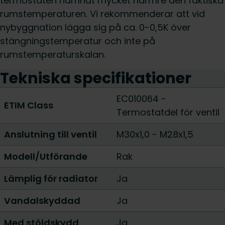
termostaten hamnat mycket närmre den faktiska
rumstemperaturen. Vi rekommenderar att vid
nybyggnation lägga sig på ca. 0-0,5K över
stängningstemperatur och inte på
rumstemperaturskalan.
Tekniska specifikationer
EC010064 -
ETIM Class
Termostatdel för ventil
Anslutning till ventil
M30x1,0
-
M28x1,5
Modell/Utförande
Rak
Lämplig för radiator
Ja
Vandalskyddad
Ja
Med stöldskydd
Ja