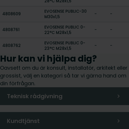
28°C M28x1,5
EVOSENSE PUBLIC-30
4808609
-
-
M30x1,5
EVOSENSE PUBLIC 0-
4808761
-
-
22°C M28x1,5
EVOSENSE PUBLIC 0-
4808762
-
-
23°C M28x1,5
Hur kan vi hjälpa dig?
Oavsett om du är konsult, installatör, arkitekt eller
grossist, välj en kategori så tar vi gärna hand om
din förfrågan.
Teknisk rådgivning
Kundtjänst