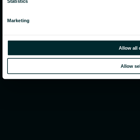
Statistics
Marketing
Allow all
Allow se