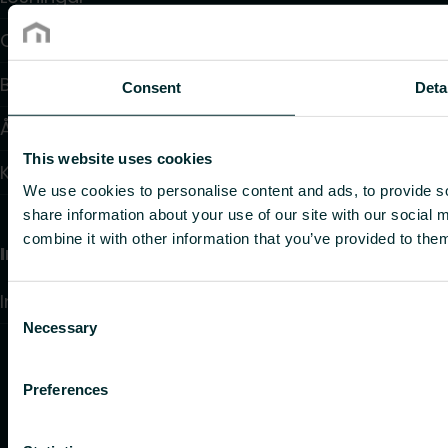
Om oss
Blogg: Inspiration och insikter
Consent
Deta
Återförsäljare
This website uses cookies
Kontakt
We use cookies to personalise content and ads, to provide so
share information about your use of our site with our social
combine it with other information that you’ve provided to them
Information
Integritetspolicy
Consent
Necessary
Selection
Preferences