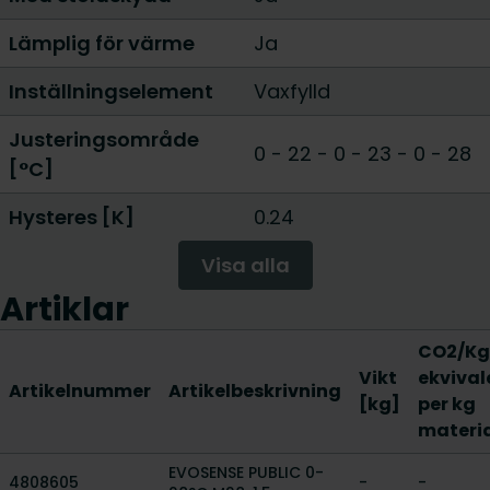
Lämplig för värme
Ja
Inställningselement
Vaxfylld
Justeringsområde
0 - 22
-
0 - 23
-
0 - 28
[°C]
Hysteres [K]
0.24
Visa alla
Artiklar
CO2/Kg
Vikt
ekvival
Artikelnummer
Artikelbeskrivning
[kg]
per kg
materi
EVOSENSE PUBLIC 0-
4808605
-
-