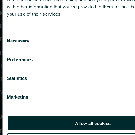
with other information that you’ve provided to them or that th
Konvektorer och fläktkonvektorer
your use of their services.
Elektrisk uppvärmning
Consent
Elektronisk styrning
Necessary
Selection
Reglering
Preferences
Tappvattensystem
Takvärmesystem
Statistics
Värmepumpar
Marketing
Användbara länkar
Allow all cookies
Beräkningsprogram