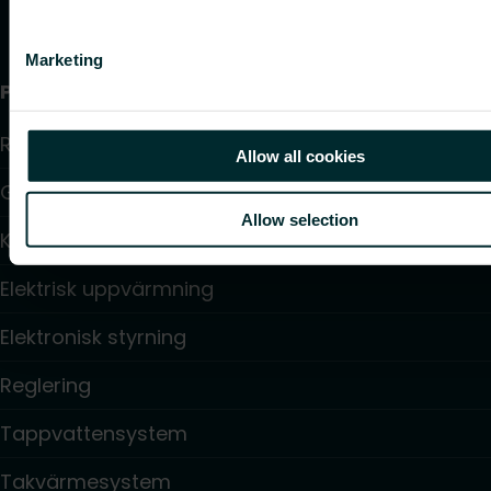
Marketing
Produkter
Radiatorer
Allow all cookies
Golvvärme och golvkylning
Allow selection
Konvektorer och fläktkonvektorer
Elektrisk uppvärmning
Elektronisk styrning
Reglering
Tappvattensystem
Takvärmesystem