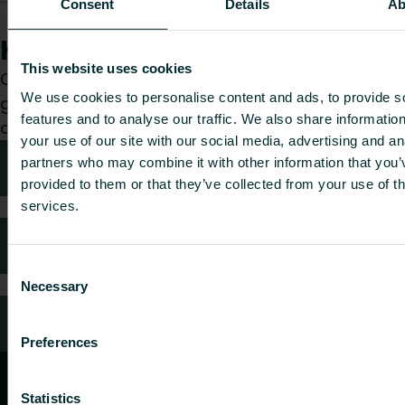
Consent
Details
Ab
4795922
Radpak 7
-
-
Hur kan vi hjälpa dig?
This website uses cookies
Oavsett om du är konsult, installatör, arkitekt eller
We use cookies to personalise content and ads, to provide s
grossist, välj en kategori så tar vi gärna hand om
features and to analyse our traffic. We also share informatio
din förfrågan.
your use of our site with our social media, advertising and an
partners who may combine it with other information that you’
Teknisk rådgivning
provided to them or that they’ve collected from your use of th
services.
Kundtjänst
Consent
Necessary
Selection
Vanliga frågor
Preferences
Statistics