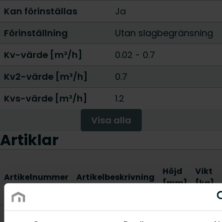
Kan förinställas
Ja
Förinställning
Utan slagbegränsning
Kv-värde [m³/h]
0.02 - 0.7
Kv2-värde [m³/h]
0.7
Kvs-värde [m³/h]
1.2
Visa alla
Artiklar
Höjd
Vikt
Artikelnummer
Artikelbeskrivning
[mm]
[kg]
4795921
Radpak 6
-
-