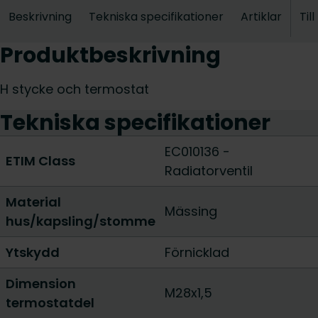
Beskrivning
Tekniska specifikationer
Artiklar
Til
Produktbeskrivning
H stycke och termostat
Tekniska specifikationer
EC010136 -
ETIM Class
Radiatorventil
Material
Mässing
hus/kapsling/stomme
Ytskydd
Förnicklad
Dimension
M28x1,5
termostatdel