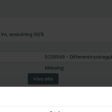
1m, anslutning G1/8.
EC011549 - Differenstryckregu
Mässing
Visa alla
Höjd [mm]
Vikt [
ressure fluctations ø3mm x 1000 mm
-
-