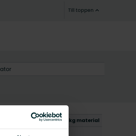
Till toppen
lator
kg]
CO2/Kg ekvivalent per kg material
-