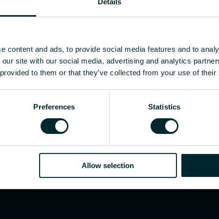
Details
-
-
-
-
e content and ads, to provide social media features and to analy
 our site with our social media, advertising and analytics partn
r grossist, välj en kategori så tar vi gärna hand om 
 provided to them or that they’ve collected from your use of their
Preferences
Statistics
Allow selection