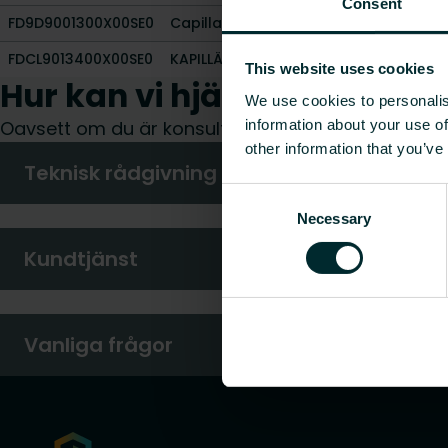
Consent
FD9D9001300X00SE0
Capillary tube ø3mm x 2000 mm
FDCL9013400X00SE0
KAPILLÄRRÖR
This website uses cookies
Hur kan vi hjälpa dig?
We use cookies to personalis
information about your use of
Oavsett om du är konsult, installatör, arkitekt elle
other information that you’ve
Teknisk rådgivning
Consent
Necessary
Selection
Kundtjänst
Vanliga frågor