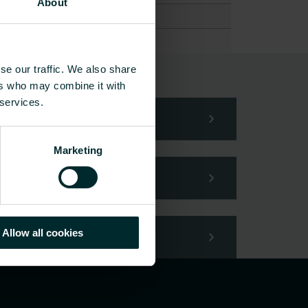
About
-
-
se our traffic. We also share
ers who may combine it with
din förfrågan.
 services.
Marketing
Allow all cookies