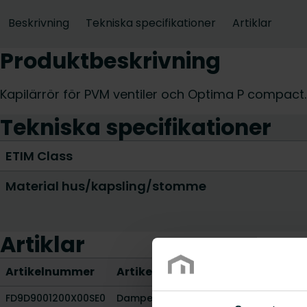
Beskrivning
Tekniska specifikationer
Artiklar
Produktbeskrivning
Kapilärrör för PVM ventiler och Optima P compact. 
Tekniska specifikationer
ETIM Class
Material hus/kapsling/stomme
Artiklar
Artikelnummer
Artikelbeskrivning
FD9D9001200X00SE0
Damped capillary tube for extreme p