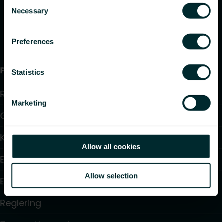
Consent
Necessary
Selection
Preferences
Produkter
Statistics
Radiatorer
Marketing
Golvvärme och golvkylning
Konvektorer och fläktkonvektorer
Allow all cookies
Elektrisk uppvärmning
Allow selection
Elektronisk styrning
Reglering