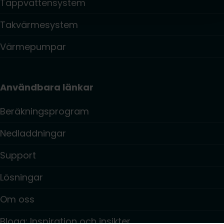
Tappvattensystem
Takvärmesystem
Värmepumpar
Användbara länkar
Beräkningsprogram
Nedladdningar
Support
Lösningar
Om oss
Blogg: Inspiration och insikter