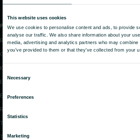
This website uses cookies
Produkter
We use cookies to personalise content and ads, to provide s
analyse our traffic. We also share information about your use 
Radiatorer
media, advertising and analytics partners who may combine it
you’ve provided to them or that they’ve collected from your us
Golvvärme och golvkylning
Konvektorer och fläktkonvektorer
Consent
Necessary
Selection
Elektrisk uppvärmning
Elektronisk styrning
Preferences
Reglering
Statistics
Tappvattensystem
Takvärmesystem
Marketing