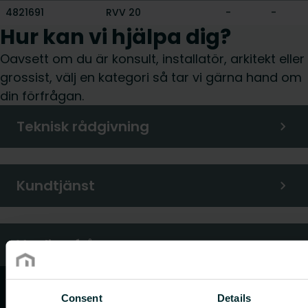
4821691
RVV 20
-
-
Hur kan vi hjälpa dig?
Oavsett om du är konsult, installatör, arkitekt eller
grossist, välj en kategori så tar vi gärna hand om
din förfrågan.
Teknisk rådgivning
Kundtjänst
Vanliga frågor
Consent
Details