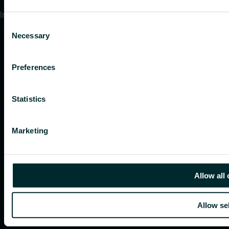
Integritetspolicy
Consent
Necessary
Selection
Preferences
Statistics
Marketing
Allow all
Allow se