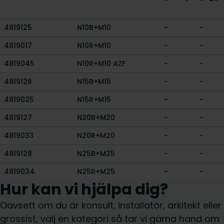
4819125
N10B+M10
-
-
4819017
N10R+M10
-
-
4819045
N10R+M10 AZF
-
-
4819126
N15B+M15
-
-
4819025
N15R+M15
-
-
4819127
N20B+M20
-
-
4819033
N20R+M20
-
-
4819128
N25B+M25
-
-
4819034
N25R+M25
-
-
Hur kan vi hjälpa dig?
Oavsett om du är konsult, installatör, arkitekt eller
grossist, välj en kategori så tar vi gärna hand om