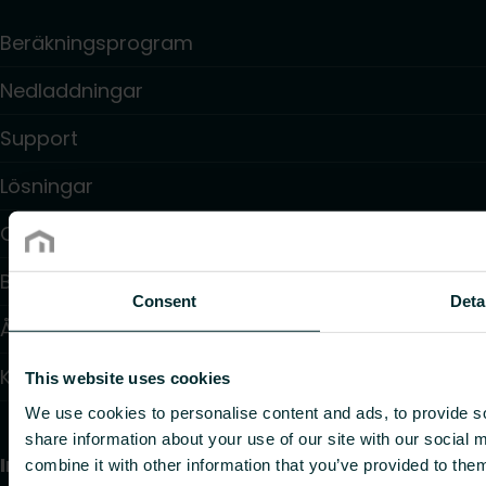
Beräkningsprogram
Nedladdningar
Support
Lösningar
Om oss
Blogg: Inspiration och insikter
Consent
Deta
Återförsäljare
Kontakt
This website uses cookies
We use cookies to personalise content and ads, to provide so
share information about your use of our site with our social
Information
combine it with other information that you’ve provided to them