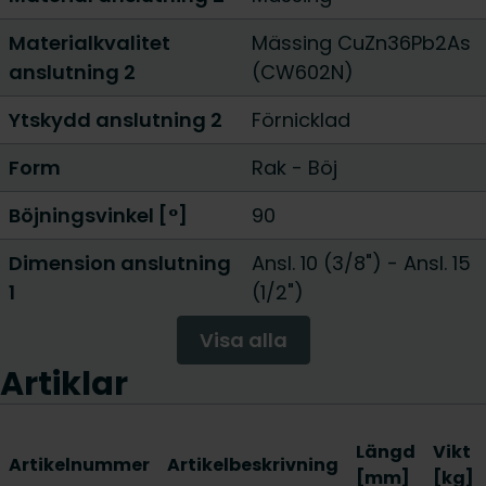
Materialkvalitet
Mässing CuZn36Pb2As
anslutning 2
(CW602N)
Ytskydd anslutning 2
Förnicklad
Form
Rak
-
Böj
Böjningsvinkel [°]
90
Dimension anslutning
Ansl. 10 (3/8")
-
Ansl. 15
1
(1/2")
Visa alla
Artiklar
Längd
Vikt
Artikelnummer
Artikelbeskrivning
[mm]
[kg]