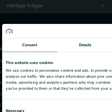
Vanliga frågor
Consent
Details
Produkter
Radiatorer
This website uses cookies
We use cookies to personalise content and ads, to provide s
Golvvärme och golvkylning
analyse our traffic. We also share information about your use 
Konvektorer och fläktkonvektorer
media, advertising and analytics partners who may combine it
you’ve provided to them or that they’ve collected from your us
Elektrisk uppvärmning
Elektronisk styrning
Consent
Necessary
Selection