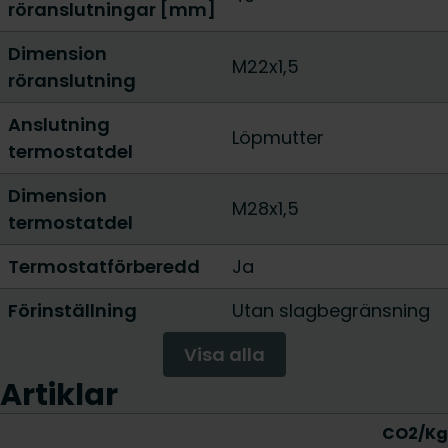
röranslutningar [mm]
Dimension
M22x1,5
röranslutning
Anslutning
Löpmutter
termostatdel
Dimension
M28x1,5
termostatdel
Termostatförberedd
Ja
Förinställning
Utan slagbegränsning
Visa alla
Artiklar
CO2/Kg