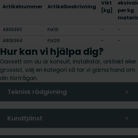
Vikt
ekvival
Artikelnummer
Artikelbeskrivning
[kg]
per kg
materi
4806363
FLK10
-
-
4806364
FLK20
-
-
Hur kan vi hjälpa dig?
Oavsett om du är konsult, installatör, arkitekt eller
grossist, välj en kategori så tar vi gärna hand om
din förfrågan.
Teknisk rådgivning
Kundtjänst