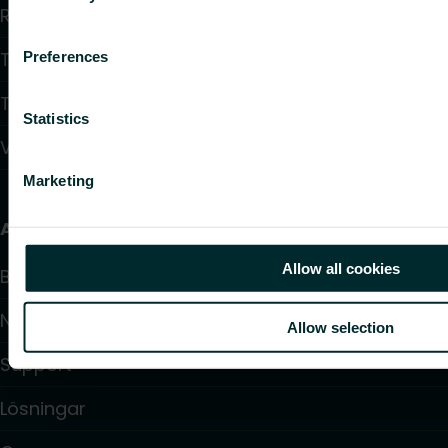
Reglering
Tappvattensystem
Preferences
Takvärmesystem
Statistics
Värmepumpar
Marketing
Användbara länkar
Allow all cookies
Beräkningsprogram
Nedladdningar
Allow selection
Support
Lösningar