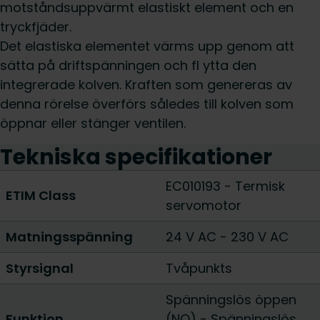
motståndsuppvärmt elastiskt element och en
tryckfjäder.
Det elastiska elementet värms upp genom att
sätta på driftspänningen och fl ytta den
integrerade kolven. Kraften som genereras av
denna rörelse överförs således till kolven som
öppnar eller stänger ventilen.
Tekniska specifikationer
EC010193 - Termisk
ETIM Class
servomotor
Matningsspänning
24 V AC
-
230 V AC
Styrsignal
Tvåpunkts
Spänningslös öppen
Funktion
(NO)
-
Spänningslös