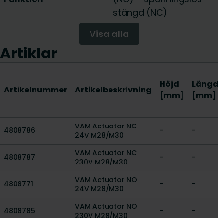
stängd (NC)
Visa alla
Artiklar
Höjd
Läng
Artikelnummer
Artikelbeskrivning
[mm]
[mm]
VAM Actuator NC
4808786
-
-
24V M28/M30
VAM Actuator NC
4808787
-
-
230V M28/M30
VAM Actuator NO
4808771
-
-
24V M28/M30
VAM Actuator NO
4808785
-
-
230V M28/M30