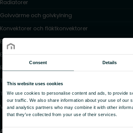
Radiatorer
Golvvärme och golvkylning
Konvektorer och fläktkonvektorer
Elektrisk uppvärmning
Elektronisk styrning
Consent
Details
Reglering
Tappvattensystem
This website uses cookies
Takvärmesystem
We use cookies to personalise content and ads, to provide s
our traffic. We also share information about your use of our s
Värmepumpar
and analytics partners who may combine it with other informa
that they’ve collected from your use of their services.
Användbara länkar