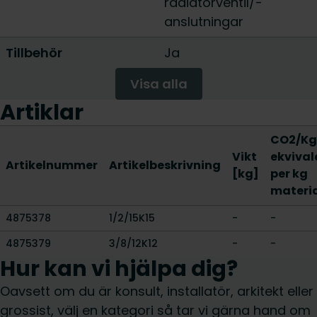
radiatorventil/-
anslutningar
Tillbehör
Ja
Visa alla
Artiklar
CO2/Kg
Vikt
ekvival
Artikelnummer
Artikelbeskrivning
[kg]
per kg
materi
4875378
1/2/15K15
-
-
4875379
3/8/12K12
-
-
Hur kan vi hjälpa dig?
Oavsett om du är konsult, installatör, arkitekt eller
grossist, välj en kategori så tar vi gärna hand om