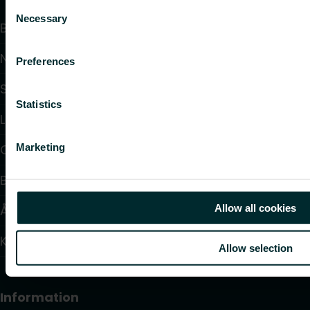
Consent
Necessary
Selection
Beräkningsprogram
Nedladdningar
Preferences
Support
Statistics
Lösningar
Marketing
Om oss
Blogg: Inspiration och insikter
Allow all cookies
Återförsäljare
Kontakt
Allow selection
Information