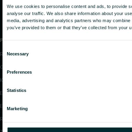
We use cookies to personalise content and ads, to provide s
analyse our traffic. We also share information about your use 
media, advertising and analytics partners who may combine it
you’ve provided to them or that they’ve collected from your us
Produkter
Consent
Radiatorer
Necessary
Selection
Golvvärme och golvkylning
Preferences
Konvektorer och fläktkonvektorer
Statistics
Elektrisk uppvärmning
Elektronisk styrning
Marketing
Reglering
Tappvattensystem