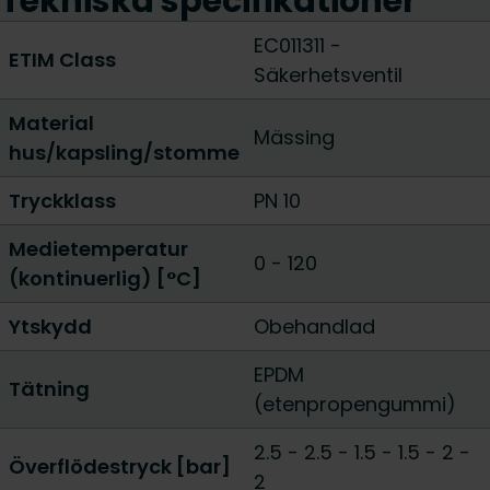
Tekniska specifikationer
EC011311 -
ETIM Class
Säkerhetsventil
Material
Mässing
hus/kapsling/stomme
Tryckklass
PN 10
Medietemperatur
0 - 120
(kontinuerlig) [°C]
Ytskydd
Obehandlad
EPDM
Tätning
(etenpropengummi)
2.5 - 2.5
-
1.5 - 1.5
-
2 -
Överflödestryck [bar]
2