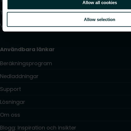
Allow all cookies
Takvärmesystem
Allow selection
Värmepumpar
Användbara länkar
Beräkningsprogram
Nedladdningar
Support
Lösningar
Om oss
Blogg: Inspiration och insikter