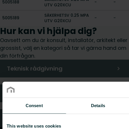
5005188
-
-
UTV G20XCU
SÄKERHETSV 0.25 MPA
5005189
-
-
UTV G20XCU
Hur kan vi hjälpa dig?
Oavsett om du är konsult, installatör, arkitekt eller
grossist, välj en kategori så tar vi gärna hand om
din förfrågan.
Teknisk rådgivning
Kundtjänst
Consent
Details
Vanliga frågor
This website uses cookies