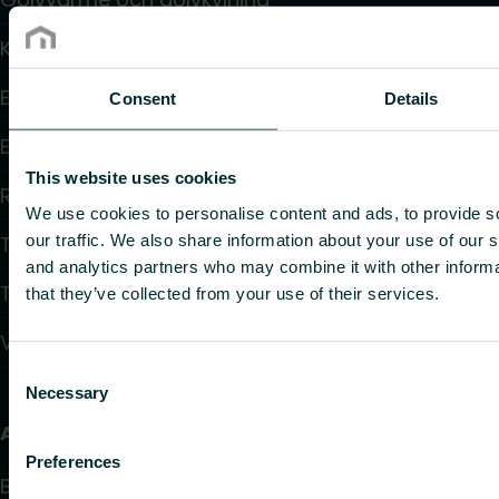
Konvektorer och fläktkonvektorer
Elektrisk uppvärmning
Consent
Details
Elektronisk styrning
This website uses cookies
Reglering
We use cookies to personalise content and ads, to provide s
our traffic. We also share information about your use of our s
Tappvattensystem
and analytics partners who may combine it with other informa
Takvärmesystem
that they’ve collected from your use of their services.
Värmepumpar
Consent
Necessary
Selection
Användbara länkar
Preferences
Beräkningsprogram