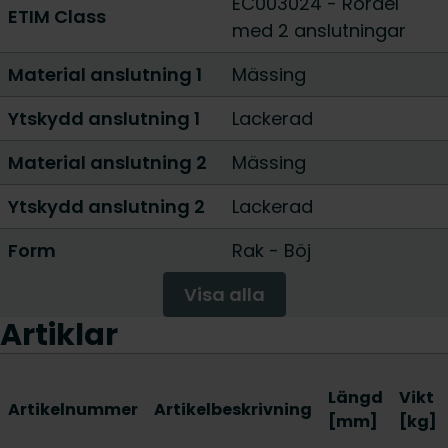
EC003024 - Rördel
ETIM Class
med 2 anslutningar
Material anslutning 1
Mässing
Ytskydd anslutning 1
Lackerad
Material anslutning 2
Mässing
Ytskydd anslutning 2
Lackerad
Form
Rak
-
Böj
Visa alla
Artiklar
Längd
Vikt
Artikelnummer
Artikelbeskrivning
[mm]
[kg]