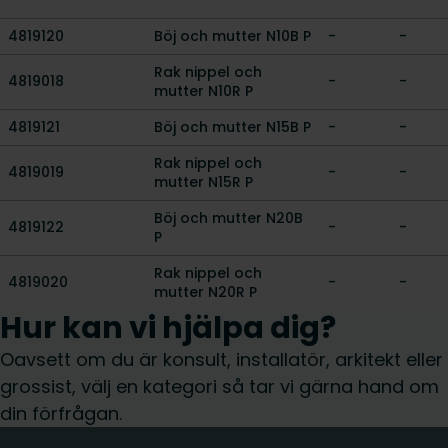
4819120
Böj och mutter N10B P
-
-
Rak nippel och
4819018
-
-
mutter N10R P
4819121
Böj och mutter N15B P
-
-
Rak nippel och
4819019
-
-
mutter N15R P
Böj och mutter N20B
4819122
-
-
P
Rak nippel och
4819020
-
-
mutter N20R P
Hur kan vi hjälpa dig?
Oavsett om du är konsult, installatör, arkitekt eller
grossist, välj en kategori så tar vi gärna hand om
din förfrågan.