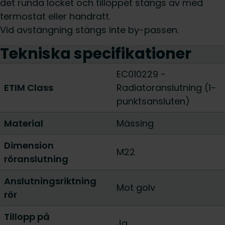
det runda locket och tilloppet stängs av med
termostat eller handratt.
Vid avstängning stängs inte by-passen.
Tekniska specifikationer
EC010229 -
ETIM Class
Radiatoranslutning (1-
punktsansluten)
Material
Mässing
Dimension
M22
röranslutning
Anslutningsriktning
Mot golv
rör
Tillopp på
Ja