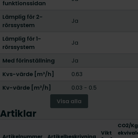
funktionssidan
Lämplig för 2-
Ja
rörssystem
Lämplig för 1-
Ja
rörssystem
Med förinställning
Ja
Kvs-värde [m³/h]
0.63
Kv-värde [m³/h]
0.03 - 0.5
Visa alla
Artiklar
CO2/Kg
Vikt
ekvival
Artikelnummer
Artikelbeskrivning