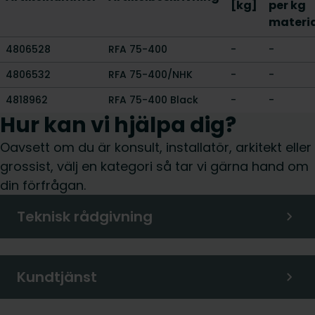
[kg]
per kg
materi
4806528
RFA 75-400
-
-
4806532
RFA 75-400/NHK
-
-
4818962
RFA 75-400 Black
-
-
Hur kan vi hjälpa dig?
Oavsett om du är konsult, installatör, arkitekt eller
grossist, välj en kategori så tar vi gärna hand om
din förfrågan.
Teknisk rådgivning
Kundtjänst