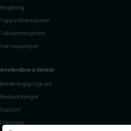
Reglering
Tappvattensystem
Takvärmesystem
Värmepumpar
Användbara länkar
Beräkningsprogram
Nedladdningar
Support
Lösningar