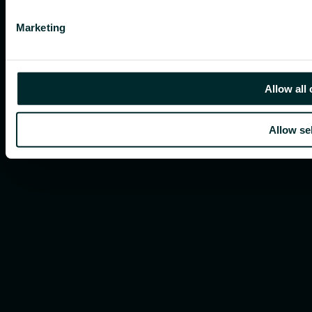
Marketing
Allow all
Allow se