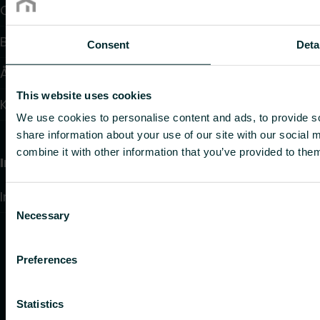
Om oss
Blogg: Inspiration och insikter
Consent
Deta
Återförsäljare
This website uses cookies
Kontakt
We use cookies to personalise content and ads, to provide so
share information about your use of our site with our social
combine it with other information that you’ve provided to them
Information
Integritetspolicy
Consent
Necessary
Selection
Preferences
Statistics