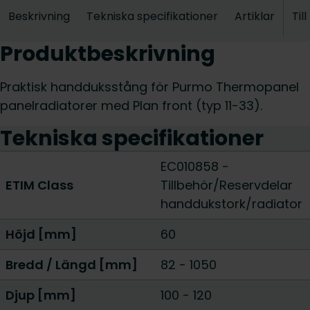
Beskrivning
Tekniska specifikationer
Artiklar
Til
Produktbeskrivning
Praktisk handduksstång för Purmo Thermopanel
panelradiatorer med Plan front (typ 11-33).
Tekniska specifikationer
EC010858 -
ETIM Class
Tillbehör/Reservdelar
handdukstork/radiator
Höjd [mm]
60
Bredd / Längd [mm]
82
-
1050
Djup [mm]
100
-
120