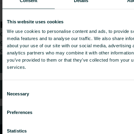
Consent
Details
Ab
Handuksstång FCVM
6734780
1.05
-
L1000
Hur kan vi hjälpa dig?
This website uses cookies
We use cookies to personalise content and ads, to provide s
Oavsett om du är konsult, installatör, arkitekt eller
media features and to analyse our traffic. We also share info
grossist, välj en kategori så tar vi gärna hand om
about your use of our site with our social media, advertising 
din förfrågan.
analytics partners who may combine it with other information
you’ve provided to them or that they’ve collected from your us
Teknisk rådgivning
services.
Consent
Kundtjänst
Necessary
Selection
Preferences
Vanliga frågor
Statistics