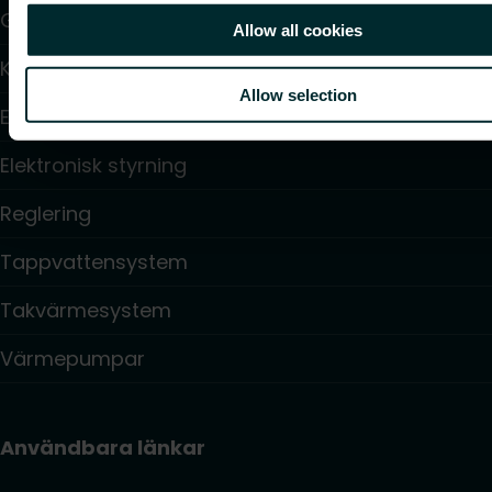
Golvvärme och golvkylning
Allow all cookies
Konvektorer och fläktkonvektorer
Allow selection
Elektrisk uppvärmning
Elektronisk styrning
Reglering
Tappvattensystem
Takvärmesystem
Värmepumpar
Användbara länkar