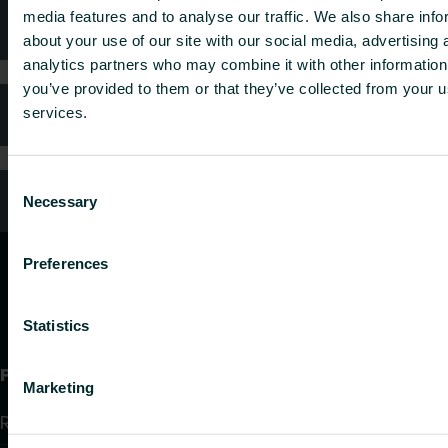
media features and to analyse our traffic. We also share info
Teknisk rådgivning
about your use of our site with our social media, advertising 
analytics partners who may combine it with other information
you’ve provided to them or that they’ve collected from your us
Kundtjänst
services.
Consent
Vanliga frågor
Necessary
Selection
Preferences
Statistics
Produkter
Marketing
Radiatorer