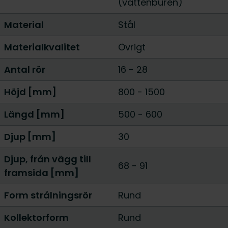
(vattenburen)
Material
Stål
Materialkvalitet
Övrigt
Antal rör
16
-
28
Höjd [mm]
800
-
1500
Längd [mm]
500
-
600
Djup [mm]
30
Djup, från vägg till
68 - 91
framsida [mm]
Form strålningsrör
Rund
Kollektorform
Rund