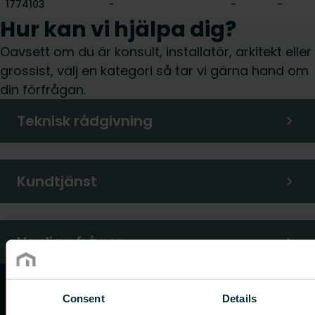
1774103
-
-
-
Hur kan vi hjälpa dig?
Oavsett om du är konsult, installatör, arkitekt eller
grossist, välj en kategori så tar vi gärna hand om
din förfrågan.
Teknisk rådgivning
Kundtjänst
Vanliga frågor
Consent
Details