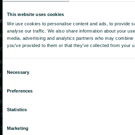
This website uses cookies
Produkter
We use cookies to personalise content and ads, to provide s
analyse our traffic. We also share information about your use 
Radiatorer
media, advertising and analytics partners who may combine it
you’ve provided to them or that they’ve collected from your us
Golvvärme och golvkylning
Konvektorer och fläktkonvektorer
Consent
Necessary
Selection
Elektrisk uppvärmning
Elektronisk styrning
Preferences
Reglering
Statistics
Tappvattensystem
Takvärmesystem
Marketing