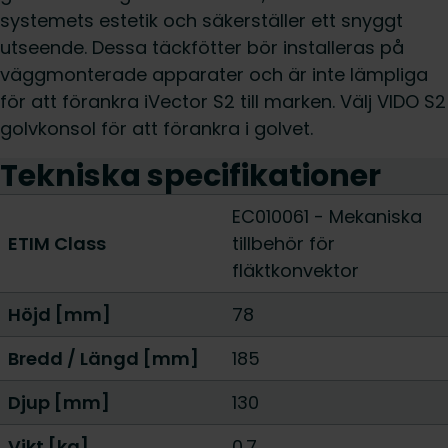
systemets estetik och säkerställer ett snyggt
utseende. Dessa täckfötter bör installeras på
väggmonterade apparater och är inte lämpliga
för att förankra iVector S2 till marken. Välj VIDO S2
golvkonsol för att förankra i golvet.
Tekniska specifikationer
EC010061 - Mekaniska
ETIM Class
tillbehör för
fläktkonvektor
Höjd [mm]
78
Bredd / Längd [mm]
185
Djup [mm]
130
Vikt [kg]
0.7