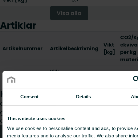
Visa alla
Artiklar
CO2/K
Vikt
ekviva
Artikelnummer
Artikelbeskrivning
[kg]
per kg
materi
Vido
AZ500007524112N0
Väggmonteringsrör
0.7
-
hölje/fötter
Hur kan vi hjälpa dig?
Consent
Details
Ab
Oavsett om du är konsult, installatör, arkitekt eller
grossist, välj en kategori så tar vi gärna hand om
This website uses cookies
din förfrågan.
We use cookies to personalise content and ads, to provide s
Teknisk rådgivning
media features and to analyse our traffic. We also share info