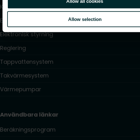
Allow all cookies
Konvektorer och fläktkonvektorer
Allow selection
Elektrisk uppvärmning
Elektronisk styrning
Reglering
Tappvattensystem
Takvärmesystem
Värmepumpar
Användbara länkar
Beräkningsprogram