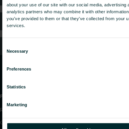
about your use of our site with our social media, advertising 
analytics partners who may combine it with other information
you’ve provided to them or that they’ve collected from your us
Kundtjänst
services.
Vanliga frågor
Consent
Necessary
Selection
Preferences
Statistics
Produkter
Marketing
Radiatorer
Golvvärme och golvkylning