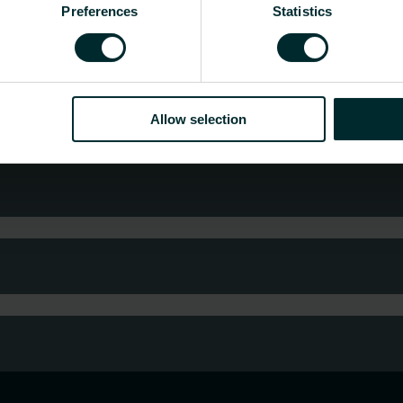
Preferences
Statistics
ioner VS 11-4P
3
-
sioner VS 13-4P
3.5
-
sioner VS 15-4P
4
-
Allow selection
r grossist, välj en kategori så tar vi gärna hand om 