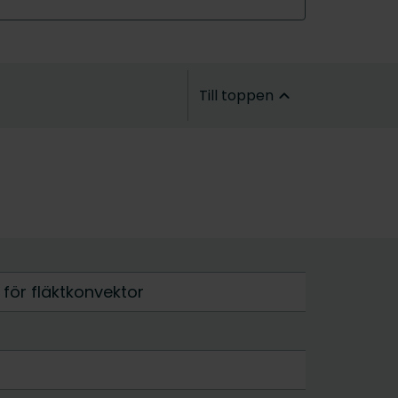
Till toppen
 för fläktkonvektor