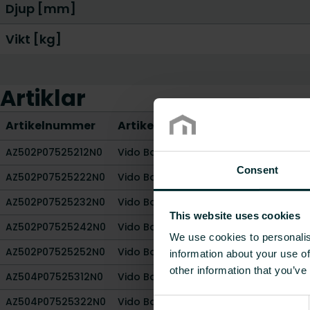
Djup [mm]
Vikt [kg]
Artiklar
Artikelnummer
Artikelbeskrivning
AZ502P07525212N0
Vido Bakre metallkåpa, vit för 2P-ver
Consent
AZ502P07525222N0
Vido Bakre metallkåpa, vit för 2P-ver
AZ502P07525232N0
Vido Bakre metallkåpa, vit för 2P-vers
This website uses cookies
AZ502P07525242N0
Vido Bakre metallkåpa, vit för 2P-vers
We use cookies to personalis
AZ502P07525252N0
Vido Bakre metallkåpa, vit för 2P-vers
information about your use of
other information that you’ve
AZ504P07525312N0
Vido Bakre metallkåpa, vit för 4P-ver
AZ504P07525322N0
Vido Bakre metallkåpa, vit för 4P-ver
Consent