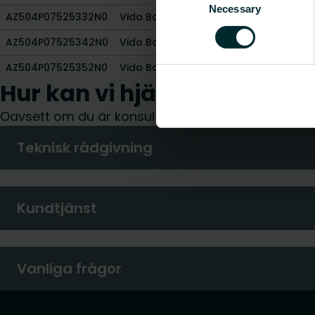
Necessary
Selection
AZ504P07525332N0
Vido Bakre metallkåpa, vit för 4P-vers
AZ504P07525342N0
Vido Bakre metallkåpa, vit för 4P-ver
AZ504P07525352N0
Vido Bakre metallkåpa, vit för 4P-ver
Hur kan vi hjälpa dig?
Oavsett om du är konsult, installatör, arkitekt elle
Teknisk rådgivning
Kundtjänst
Vanliga frågor