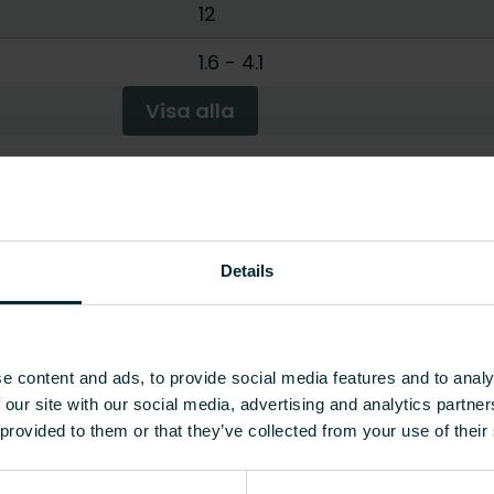
12
1.6
-
4.1
Visa alla
Vikt [kg]
CO2/Kg ekvivalent per kg m
sioner VS 7-2P
1.6
-
Details
sioner VS 9-2P
2.2
-
ioner VS 11-2P
2.8
-
ioner VS 13-2P
3.4
-
e content and ads, to provide social media features and to analy
ioner VS 15-2P
4.1
-
 our site with our social media, advertising and analytics partn
 provided to them or that they’ve collected from your use of their
sioner VS 7-4P
2
-
sioner VS 9-4P
2.5
-