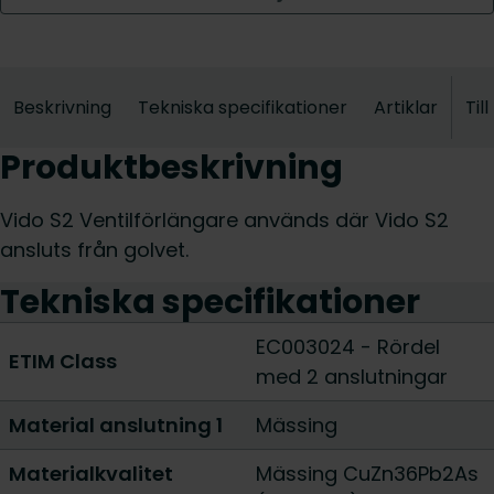
Beskrivning
Tekniska specifikationer
Artiklar
Til
Produktbeskrivning
Vido S2 Ventilförlängare används där Vido S2
ansluts från golvet.
Tekniska specifikationer
EC003024 - Rördel
ETIM Class
med 2 anslutningar
Material anslutning 1
Mässing
Materialkvalitet
Mässing CuZn36Pb2As