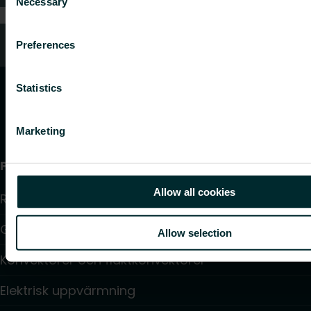
Necessary
Selection
Vanliga frågor
Preferences
Statistics
Marketing
Produkter
Allow all cookies
Radiatorer
Golvvärme och golvkylning
Allow selection
Konvektorer och fläktkonvektorer
Elektrisk uppvärmning