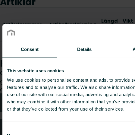
Artiklar
Längd
Vikt
Artikelnummer
Artikelbeskrivning
[mm]
[kg]
Ventilavståndssats
Consent
Details
AZ5H00AI050100N0
810
0.25
L= 81 mm
Hur kan vi hjälpa dig?
This website uses cookies
Oavsett om du är konsult, installatör, arkitekt eller
We use cookies to personalise content and ads, to provide s
grossist, välj en kategori så tar vi gärna hand om
features and to analyse our traffic. We also share informatio
din förfrågan.
use of our site with our social media, advertising and analyti
Teknisk rådgivning
who may combine it with other information that you’ve provi
or that they’ve collected from your use of their services.
Kundtjänst
Consent