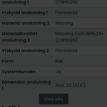
anslutning 1
(CW602N)
Ytskydd anslutning 1
Förnicklad
Material anslutning 2
Mässing
Materialkvalitet
Mässing CuZn36Pb2As
anslutning 2
(CW602N)
Ytskydd anslutning 2
Förnicklad
Form
Rak
Systembunden
Ja
Dimension anslutning
Ansl. 20 (3/4")
1
Visa alla