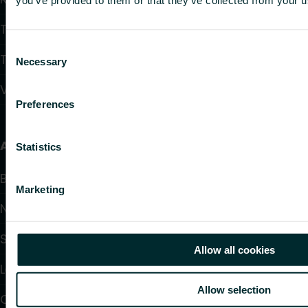
Tappvattensystem
Consent
Takvärmesystem
Necessary
Selection
Värmepumpar
Preferences
Användbara länkar
Statistics
Beräkningsprogram
Marketing
Nedladdningar
Support
Allow all cookies
Lösningar
Allow selection
Om oss