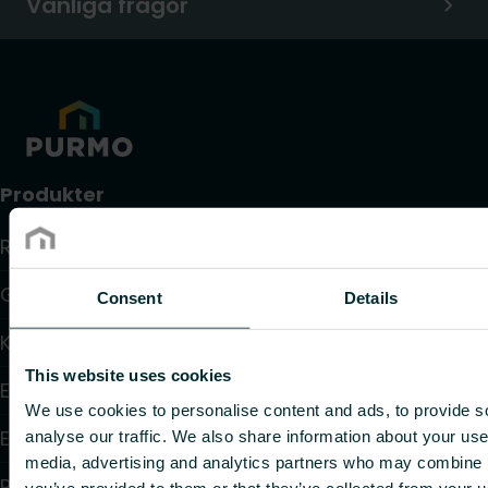
Vanliga frågor
Produkter
Radiatorer
Golvvärme och golvkylning
Consent
Details
Konvektorer och fläktkonvektorer
This website uses cookies
Elektrisk uppvärmning
We use cookies to personalise content and ads, to provide s
Elektronisk styrning
analyse our traffic. We also share information about your use 
media, advertising and analytics partners who may combine it
Reglering
you’ve provided to them or that they’ve collected from your us