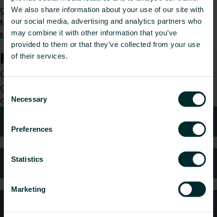
golvvärmeskåpet.
We also share information about your use of our site with
Max antal termostater: 12 st
our social media, advertising and analytics partners who
may combine it with other information that you’ve
Max antal ställdon: 12 st
provided to them or that they’ve collected from your use
Hur kan vi hjälpa dig?
of their services.
Oavsett om du är konsult, installatör, arkitekt eller
grossist, välj en kategori så tar vi gärna hand om
Consent
din förfrågan.
Necessary
Selection
Teknisk rådgivning
Preferences
Statistics
Kundtjänst
Marketing
Vanliga frågor