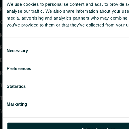
We use cookies to personalise content and ads, to provide s
Radiatorer
analyse our traffic. We also share information about your use 
media, advertising and analytics partners who may combine it
Golvvärme och golvkylning
you’ve provided to them or that they’ve collected from your us
Konvektorer och fläktkonvektorer
Consent
Elektrisk uppvärmning
Necessary
Selection
Elektronisk styrning
Preferences
Reglering
Tappvattensystem
Statistics
Takvärmesystem
Marketing
Värmepumpar