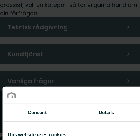
grossist, välj en kategori så tar vi gärna hand om
din förfrågan.
Teknisk rådgivning
Kundtjänst
Vanliga frågor
Consent
Details
Produkter
This website uses cookies