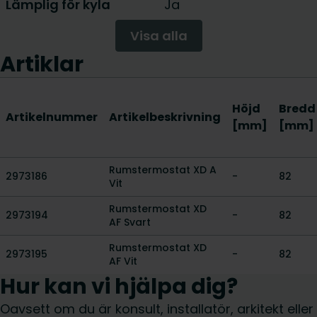
Lämplig för kyla
Ja
Visa alla
Artiklar
Höjd
Bredd
Artikelnummer
Artikelbeskrivning
[mm]
[mm]
Rumstermostat XD A
2973186
-
82
Vit
Rumstermostat XD
2973194
-
82
AF Svart
Rumstermostat XD
2973195
-
82
AF Vit
Hur kan vi hjälpa dig?
Oavsett om du är konsult, installatör, arkitekt eller