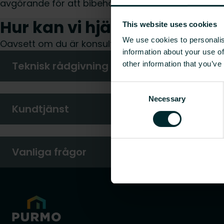
avgörande för att bibehålla systemets effektivitet
Hur kan vi hjälpa dig?
This website uses cookies
We use cookies to personalis
Oavsett om du är konsult, installatör, arkitekt elle
information about your use of
Teknisk rådgivning
other information that you’ve
Consent
Necessary
Selection
Kundtjänst
Vanliga frågor